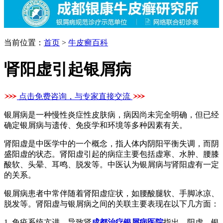
当前位置：
首页
>
牛皮癣百科
肾阳虚引起银屑病
点击免费咨询，与专家直接交流
银屑病是一种慢性炎症性皮肤病，病因尚未完全明确，但已经
确定银屑病与遗传、免疫学和环境等多种因素有关。
肾阳虚是中医学中的一个概念，指人体内阴阳平衡失调，而阴
盛阳虚的状态。肾阳虚引起的病症主要包括虚寒、水肿、腰膝
酸软、头晕、耳鸣、脱发等。中医认为银屑病与肾阳虚有一定
的关系。
银屑病患者中常伴随着肾阳虚症状，如腰酸腿软、手脚冰凉、
脱发等。肾阳虚与银屑病之间的关联主要表现在以下几方面：
1. 免疫系统亢进，导致肾
成都治疗银屑病医院
指出，阳虚。银