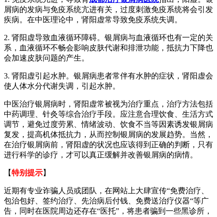
屑病的发病与免疫系统亢进有关，过度刺激免疫系统将会引发
疾病。在中医理论中，肾阳虚常导致免疫系统失调。
2. 肾阳虚导致血液循环障碍。银屑病与血液循环也有一定的关
系，血液循环不畅会影响皮肤代谢和排泄功能，抵抗力下降也
会加速皮肤问题的产生。
3. 肾阳虚引起水肿。银屑病患者常伴有水肿的症状，肾阳虚会
使人体水分代谢失调，引起水肿。
中医治疗银屑病时，肾阳虚常被视为治疗重点，治疗方法包括
中药调理、针灸等综合治疗手段。应注意合理饮食、生活方式
调节，避免过度劳累、情绪波动、饮食不当等因素诱发银屑病
复发，提高机体抵抗力，从而控制银屑病的发展趋势。当然，
在治疗银屑病前，肾阳虚的状况也应该得到正确的判断，只有
进行科学的诊疗，才可以真正缓解并改善银屑病的病情。
【
特别提示
】
近期有专业诈骗人员或团队，在网站上大肆宣传“免费治疗、
包治包好、签约治疗、先治病后付钱、免费送治疗仪器“等广
告，同时在医院周边还存在“医托”，将患者骗到一些黑诊所，