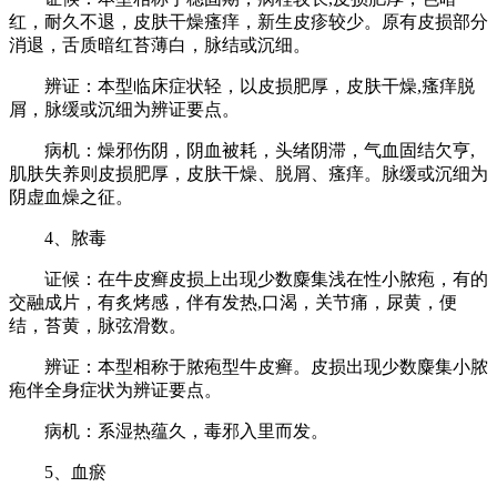
红，耐久不退，皮肤干燥瘙痒，新生皮疹较少。原有皮损部分
消退，舌质暗红苔薄白，脉结或沉细。
辨证：本型临床症状轻，以皮损肥厚，皮肤干燥,瘙痒脱
屑，脉缓或沉细为辨证要点。
病机：燥邪伤阴，阴血被耗，头绪阴滞，气血固结欠亨,
肌肤失养则皮损肥厚，皮肤干燥、脱屑、瘙痒。脉缓或沉细为
阴虚血燥之征。
4、脓毒
证候：在牛皮癣皮损上出现少数麋集浅在性小脓疱，有的
交融成片，有炙烤感，伴有发热,口渴，关节痛，尿黄，便
结，苔黄，脉弦滑数。
辨证：本型相称于脓疱型牛皮癣。皮损出现少数麋集小脓
疱伴全身症状为辨证要点。
病机：系湿热蕴久，毒邪入里而发。
5、血瘀