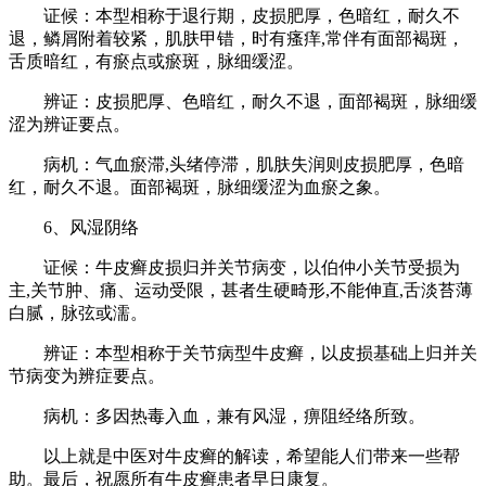
证候：本型相称于退行期，皮损肥厚，色暗红，耐久不
退，鳞屑附着较紧，肌肤甲错，时有瘙痒,常伴有面部褐斑，
舌质暗红，有瘀点或瘀斑，脉细缓涩。
辨证：皮损肥厚、色暗红，耐久不退，面部褐斑，脉细缓
涩为辨证要点。
病机：气血瘀滞,头绪停滞，肌肤失润则皮损肥厚，色暗
红，耐久不退。面部褐斑，脉细缓涩为血瘀之象。
6、风湿阴络
证候：牛皮癣皮损归并关节病变，以伯仲小关节受损为
主,关节肿、痛、运动受限，甚者生硬畸形,不能伸直,舌淡苔薄
白腻，脉弦或濡。
辨证：本型相称于关节病型牛皮癣，以皮损基础上归并关
节病变为辨症要点。
病机：多因热毒入血，兼有风湿，痹阻经络所致。
以上就是中医对牛皮癣的解读，希望能人们带来一些帮
助。最后，祝愿所有牛皮癣患者早日康复。