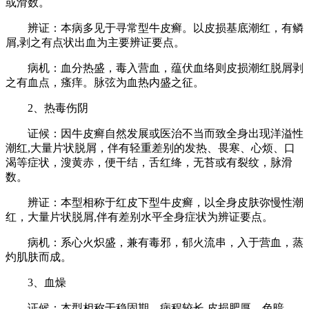
或滑数。
辨证：本病多见于寻常型牛皮癣。以皮损基底潮红，有鳞
屑,剥之有点状出血为主要辨证要点。
病机：血分热盛，毒入营血，蕴伏血络则皮损潮红脱屑剥
之有血点，瘙痒。脉弦为血热内盛之征。
2、热毒伤阴
证候：因牛皮癣自然发展或医治不当而致全身出现洋溢性
潮红,大量片状脱屑，伴有轻重差别的发热、畏寒、心烦、口
渴等症状，溲黄赤，便干结，舌红绛，无苔或有裂纹，脉滑
数。
辨证：本型相称于红皮下型牛皮癣，以全身皮肤弥慢性潮
红，大量片状脱屑,伴有差别水平全身症状为辨证要点。
病机：系心火炽盛，兼有毒邪，郁火流串，入于营血，蒸
灼肌肤而成。
3、血燥
证候：本型相称于稳固期，病程较长,皮损肥厚，色暗